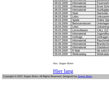
08.02.2009
Infomaterial
Feuerwehrd
10.02.2009
Infomaterial
Erste Schu
08.03.2009
Infomaterial
Ausflugtip
08.03.2009
Style
Startseite
08.03.2009
Links
Linksamml
08.03.2009
Spiele
Online Spie
21.03.2009
Betreuerwissen
Unterlagen
28.03.2009
Links
Linkeintra
29.03.2009
Lernsoftware
CALL 112 
09.04.2009
Infomaterial
Jugendfeu
09.07.2009
Umfrage
Umfragen 
09.07.2009
Infomaterial
Rauchmelde
02.08.2009
Infomaterial
Brandschut
02.08.2009
Infomaterial
Gästebuch
09.04.2009
E-Mail
Ab sofort
09.04.2009
Webkatalog
Webkatalog
Von: Jürgen Bohn
Hier lang
Copyright © 2007 Jürgen Bohn. All Rights Reserved. Designed by
Jürgen Bohn