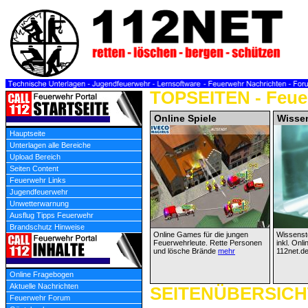
TOPSEITEN - Feue
Online Spiele
Wissen
Hauptseite
Unterlagen alle Bereiche
Upload Bereich
Seiten Content
Feuerwehr Links
Jugendfeuerwehr
Unwetterwarnung
Ausflug Tipps Feuerwehr
Brandschutz Hinweise
Online Games für die jungen
Wissenst
Feuerwehrleute. Rette Personen
inkl. Onl
und lösche Brände
mehr
112net.d
Online Fragebogen
Aktuelle Nachrichten
SEITENÜBERSICHT 
Feuerwehr Forum