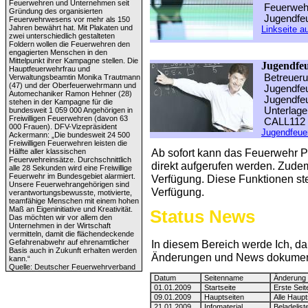
Feuerwehren und Unternehmen seit
Feuerweh
Gründung des organisierten
Jugendfe
Feuerwehrwesens vor mehr als 150
Jahren bewährt hat. Mit Plakaten und
Linkseite a
zwei unterschiedlich gestalteten
Foldern wollen die Feuerwehren den
engagierten Menschen in den
Mittelpunkt ihrer Kampagne stellen. Die
Jugendfeu
Hauptfeuerwehrfrau und
Betreueru
Verwaltungsbeamtin Monika Trautmann
(47) und der Oberfeuerwehrmann und
Jugendfeu
Automechaniker Ramon Hehner (28)
Jugendfeu
stehen in der Kampagne für die
Unterlage
bundesweit 1 059 000 Angehörigen in
Freiwilligen Feuerwehren (davon 63
CALL112 
000 Frauen). DFV-Vizepräsident
Jugendfeuer
Ackermann: „Die bundesweit 24 500
Freiwilligen Feuerwehren leisten die
Ab sofort kann das Feuerwehr Po
Hälfte aller klassischen
Feuerwehreinsätze. Durchschnittlich
direkt aufgerufen werden. Zudem
alle 28 Sekunden wird eine Freiwillige
Feuerwehr im Bundesgebiet alarmiert.
Verfügung. Diese Funktionen ste
Unsere Feuerwehrangehörigen sind
Verfügung.
verantwortungsbewusste, motivierte,
teamfähige Menschen mit einem hohen
Maß an Eigeninitiative und Kreativität.
Status News
Das möchten wir vor allem den
Unternehmen in der Wirtschaft
vermitteln, damit die flächendeckende
Gefahrenabwehr auf ehrenamtlicher
In diesem Bereich werde Ich, da
Basis auch in Zukunft erhalten werden
Änderungen und News dokumen
kann.“
Quelle: Deutscher Feuerwehrverband
Datum
Seitenname
Änderung
01.01.2009
Startseite
Erste Seit
09.01.2009
Hauptseiten
Alle Haupt
21.01.2009
Infomaterial
Beladelist