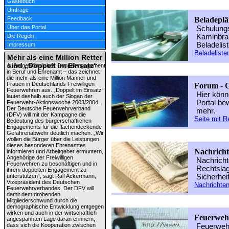
Gästebuch
Umfrage
Feedback
Beladeplä
Über das Portal
Schulungs
Die Regeln
Kaminbran
Beladelis
Impressum
Beladeliste
Mehr als eine Million Retter
sind „Doppelt im Einsatz“
Außergewöhnliches Doppelengagement
in Beruf und Ehrenamt – das zeichnet
die mehr als eine Million Männer und
Frauen in Deutschlands Freiwilligen
Forum - G
Feuerwehren aus. „Doppelt im Einsatz“
Hier könn
lautet deshalb auch der Slogan der
Portal be
Feuerwehr-Aktionswoche 2003/2004.
Der Deutsche Feuerwehrverband
mehr.
(DFV) will mit der Kampagne die
Seite mit R
Bedeutung des bürgerschaftlichen
Engagements für die flächendeckende
Gefahrenabwehr deutlich machen. „Wir
wollen die Bürger über die Leistungen
dieses besonderen Ehrenamtes
Nachricht
informieren und Arbeitgeber ermuntern,
Angehörige der Freiwilligen
Nachricht
Feuerwehren zu beschäftigen und in
Rechtslag
ihrem doppelten Engagement zu
unterstützen“, sagt Ralf Ackermann,
Sicherhei
Vizepräsident des Deutschen
Nachrichten
Feuerwehrverbandes. Der DFV will
damit dem drohenden
Mitgliederschwund durch die
demographische Entwicklung entgegen
wirken und auch in der wirtschaftlich
Feuerweh
angespannten Lage daran erinnern,
dass sich die Kooperation zwischen
Feuerwehr